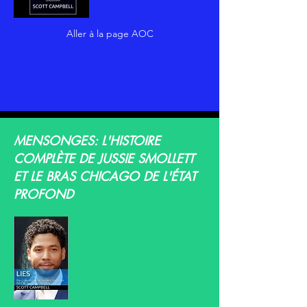
Aller à la page AOC
MENSONGES: L'HISTOIRE
COMPLÈTE DE JUSSIE SMOLLETT
ET LE BRAS CHICAGO DE L'ÉTAT
PROFOND