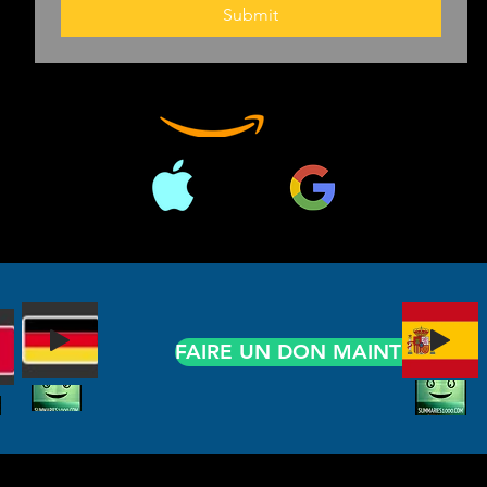
de Osama ben 
Submit
Una tierra pro
extraordinaria
introspectiva: 
de un hombre po
organizador co
escenario mun
sobre el acto d
postularse pa
afroamericano,
expectativas d
FAIRE UN DON MAINTENANT
impulsada por
y cambio" y afr
morales de la 
alto riesgo. Es