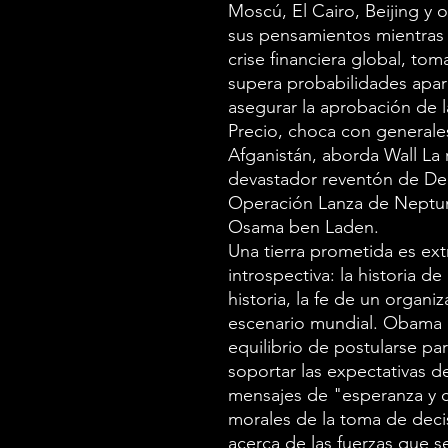
Moscú, El Cairo, Beijing y 
sus pensamientos mientras 
crise financiera global, tom
supera probabilidades apa
asegurar la aprobación de 
Precio, choca con generale
Afganistán, aborda Wall La 
devastador reventón de Dee
Operación Lanza de Neptun
Osama ben Laden.
Una tierra prometida es ext
introspectiva: la historia d
historia, la fe de un organ
escenario mundial. Obama e
equilibrio de postularse p
soportar las expectativas 
mensajes de "esperanza y c
morales de la toma de decis
acerca de las fuerzas que s