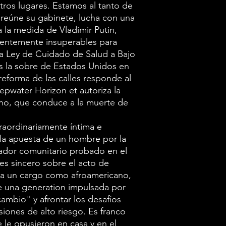
base hasta la n
otros lugares. Estamos al tanto de
reúne su gabinete, lucha con una
noviembre de 2
a la medida de Vladimir Putin,
44 ° president
rentemente insuperables para
convirtiéndose
la Ley de Cuidado de Salud a Bajo
Estadounidense
s la sobre de Estados Unidos en
reforma de las calles responde al
más alto de la 
pwater Horizon et autoriza la
Reflexionando 
o, que conduce a la muerte de
ofrece una expl
tanto del aso
raordinariamente íntima e
e la apuesta de un hombre por la
los límites del
izador comunitario probado en el
como una visió
s sincero sobre el acto de
de la política 
ara un cargo como afroamericano,
y la diplomaci
de una generation impulsada por
ambio" y afrontar los desafíos
lleva a los lect
iones de alto riesgo. Es franco
Oficina Oval y 
e le opusieron en casa y en el