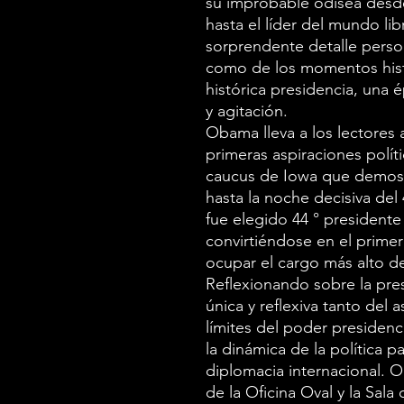
su improbable odisea desde
hasta el líder del mundo li
sorprendente detalle person
como de los momentos hist
histórica presidencia, una
y agitación.
Obama lleva a los lectores 
primeras aspiraciones polític
caucus de Iowa que demost
hasta la noche decisiva de
fue elegido 44 ° presidente
convirtiéndose en el prime
ocupar el cargo más alto de
Reflexionando sobre la pre
única y reflexiva tanto de
límites del poder presidenci
la dinámica de la política p
diplomacia internacional. Ob
de la Oficina Oval y la Sala