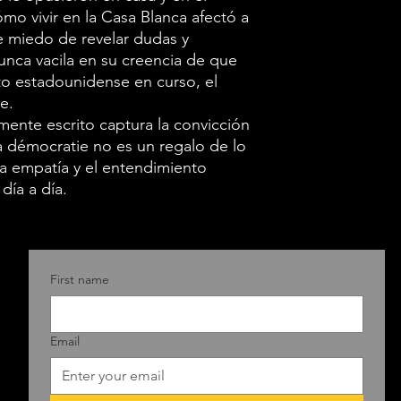
Casa Blanca, ya
ómo vivir en la Casa Blanca afectó a
y otros lugares
ne miedo de revelar dudas y
nca vacila en su creencia de que
pensamientos 
o estadounidense en curso, el
gabinete, lucha
e.
global, toma l
mente escrito captura la convicción
Putin, supera 
 démocratie no es un regalo de lo
la empatía y el entendimiento
aparentemente
día a día.
asegurar la ap
Cuidado de Sal
con generales 
Unidos en Afga
First name
reforma de las 
devastador re
Email
Horizon et aut
de Neptuno, q