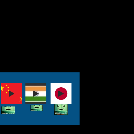
Laden.
metida es
mente íntima e
la historia de la apuesta
r la historia, la fe de un
munitario probado en el
dial. Obama es sincero
e equilibrio de
ra un cargo como
 soportar las
e una generation
 mensajes de "esperanza
ontar los desafíos
toma de decisiones de
 franco acerca de las