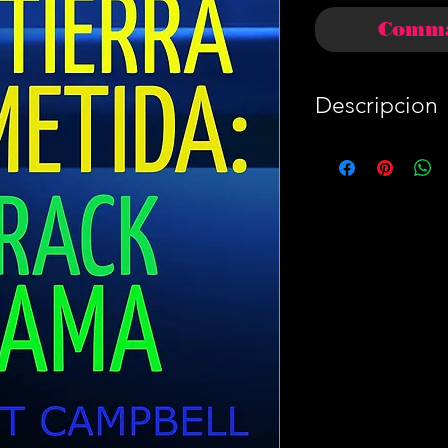
Comma
Descripcion
Publicité: Este
destinado a ar
convaincente h
Obama, Una tie
reemplazarla.
Un relato fasc
personal de la
tierra prometi
que nos inspir
la démocratie.