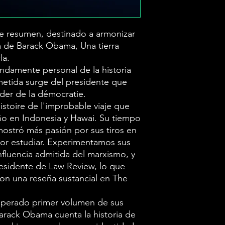
Barack Obama a
l'improbable 
era un niño en
 de resumen, destinado a armonizar
ia de Barack Obama, Una tierra
tiempo en la e
la.
mostró más pas
undamente personal de la historia
suspensión y la
metida surge del presidente que
Experimentamos
oder de la démocratie.
stoire de l'improbable viaje que
bajo la influen
o en Indonesia y Hawai. Su tiempo
marxismo, y e
mostró más pasión por sus tiros en
presidente de 
por estudiar. Experimentamos sus
lanzaría su car
influencia admitida del marxismo, y
esidente de Law Review, lo que
reseña sustanc
 con una reseña sustancial en The
Times.
En el conmove
perado primer volumen de sus
primer volume
arack Obama cuenta la historia de