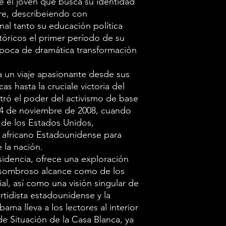
 el joven que busca su identidad
presidenciales
bre, describeiendo con
historia de su
al tanto su educación política
el joven que bu
óricos el primer período de su
líder del mund
 época de dramática transformación
con sorprenden
a un viaje apasionante desde sus
tanto su educa
as hasta la cruciale victoria del
momentos histó
ró el poder del activismo de base
de su históric
l 4 de noviembre de 2008, cuando
 de los Estados Unidos,
de dramática t
r africano Estadounidense para
agitación.
 la nación.
Obama lleva a l
sidencia, ofrece una exploración
apasionante de
l asombroso alcance como de los
al, así como una visión singular de
aspiraciones po
artidista estadounidense y la
victoria del c
ama lleva a los lectores al interior
demostró el po
 de Situación de la Casa Blanca, ya